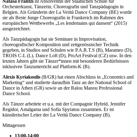
Natasa Frantzi
ist Absolventin der Staatlichen Schule für
Orchesterkunst, Tänzerin, Choreografin und Tanzpädagogin in
Belgien. Als Gründerin der La Verità Dance Company (BE) wurde
sie als Beste Junge Choreografin in Frankreich im Rahmen des
europäischen Wettbewerbs „Les lendemains qui dansent“ (2015)
ausgezeichnet.
Als Tanzpädagogin hat sie Seminare in Improvisation,
choreografischer Komposition und zeitgenössischer Technik
gegeben, in Studios und Schulen wie P.A.R.T.S (B), Marameo (D),
TROIS C-L (L), Dance Loft (D), ProArt Festival (CZ) usw. In den
letzten Jahren gibt sie Tänzer*innen mit besonderen Bedürfnissen
inklusiven Tanzunterricht auf Platform-K (B).
Alexis Kyriakoulis
(B/GR) hat einen Abschluss in „Economics and
Marketing“ und studierte daraufhin Tanz an der National School of
Dance in Athen (GR) sowie an der Ralou Manou Professional
Dance School.
Als Tänzer arbeitete er u.a. mit der Compagnie Hybrid, Jennifer
Regidor, Amalgama und Sofia Spyratou zusammen. Er ist
künstlerischer Leiter der La Verità Dance Company (B).
Mittagessen
13:00-14:00