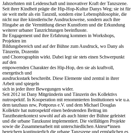
Jahrzehnten mit Leidenschaft und innovativer Kraft der Tanzszene.
Seit ihrer Kindheit prägte die Hip-Hop-Kultur Danys Weg; sie ist für
sie weit mehr als ein Tanzstil, sondern eine Lebensphilosophie, die
nicht nur ihre künstlerische Ausdrucksweise, sondern auch ihre
Hingabe an die Vermittlung dieser Kunstform und die Erkundung
weiterer urbaner Tanzrichtungen beeinflusste.
Ihr Engagement und ihre Erfahrung kommen in Workshops,
Projekten im
Bildungsbereich und auf der Bühne zum Ausdruck, wo Dany als
Tänzerin, Dozentin
und Choreographin wirkt. Dabei legt sie stets einen Schwerpunkt
auf den
empowernden Charakter des Hip-Hop, den sie als kraftvoll,
energetisch und
ausdrucksstark beschreibt. Diese Elemente sind zentral in ihrer
Arbeit und spiegeln
sich in jeder ihrer Bewegungen wider.
Seit 2012 ist Dany Mitgründerin und Tänzerin des Kollektivs
nutrospektif. In Kooperation mit renommierten Institutionen wie u.a.
dem tanzhaus nrw, Pottporus e.V. und dem Michael Douglas
Kollektiv hat nutrospektif einen bedeutenden Beitrag im
Tanztheaterkontext sowohl auf als auch hinter der Bühne geleistet
und die urbane Tanzkunst implementiert. Die vielfältigen Projekte
sowie die Zusammenarbeit mit unterschiedlichen Akteur*innen
bereichern kontinuierlich die urbane Tanzszene und ermöglichen es